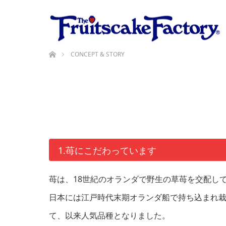
ホーム
CONCEPT & STORY
1.苺にこだわっています
苺は、18世紀のオランダで野生の草苺を交配し
日本には江戸時代末期オランダ船で持ち込まれ栽
て、以来人気品種となりました。