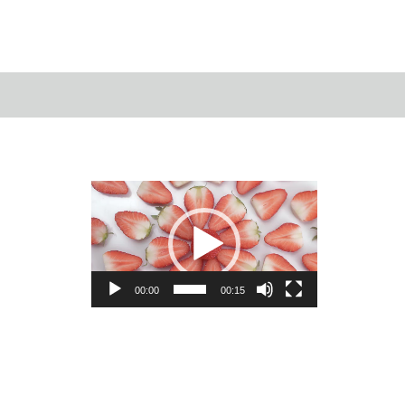
動
画
プ
レ
ー
ヤ
ー
00:00
00:15