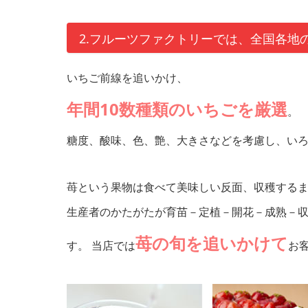
2.フルーツファクトリーでは、全国各地
いちご前線を追いかけ、
年間10数種類のいちごを厳選
。
糖度、酸味、色、艶、大きさなどを考慮し、い
苺という果物は食べて美味しい反面、収穫する
生産者のかたがたが育苗－定植－開花－成熟－
苺の旬を追いかけて
す。 当店では
お