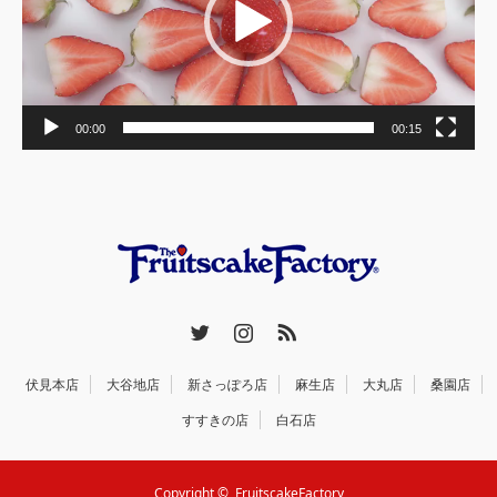
00:00
00:15
Twitter
Instagram
RSS
伏見本店
大谷地店
新さっぽろ店
麻生店
大丸店
桑園店
すすきの店
白石店
Copyright © FruitscakeFactory